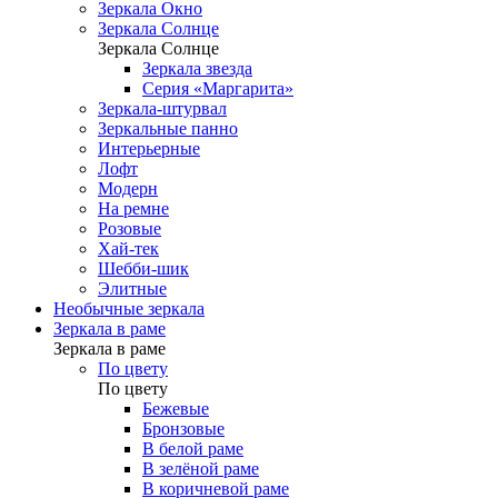
Зеркала Окно
Зеркала Солнце
Зеркала Солнце
Зеркала звезда
Серия «Маргарита»
Зеркала-штурвал
Зеркальные панно
Интерьерные
Лофт
Модерн
На ремне
Розовые
Хай-тек
Шебби-шик
Элитные
Необычные зеркала
Зеркала в раме
Зеркала в раме
По цвету
По цвету
Бежевые
Бронзовые
В белой раме
В зелёной раме
В коричневой раме