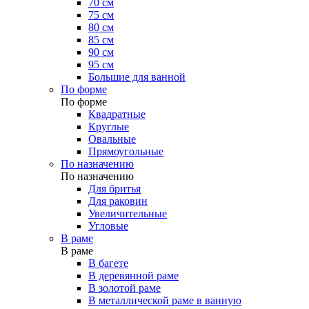
70 см
75 см
80 см
85 см
90 см
95 см
Большие для ванной
По форме
По форме
Квадратные
Круглые
Овальные
Прямоугольные
По назначению
По назначению
Для бритья
Для раковин
Увеличительные
Угловые
В раме
В раме
В багете
В деревянной раме
В золотой раме
В металлической раме в ванную