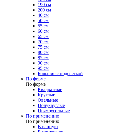
190 см
200 см
40 см
50 см
55 см
60 см
65 см
70 см
75 см
80 см
85 см
90 см
95 см
Большие с подсветкой
По форме
По форме
Квадратные
Круглые
Овальные
Полукруглые
Прямоугольные
По применению
По применению
В ванную
В прихожую