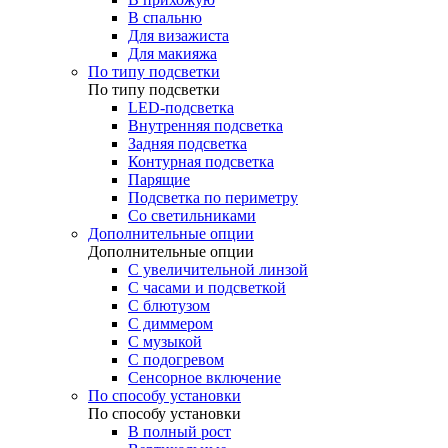
В спальню
Для визажиста
Для макияжа
По типу подсветки
По типу подсветки
LED-подсветка
Внутренняя подсветка
Задняя подсветка
Контурная подсветка
Парящие
Подсветка по периметру
Со светильниками
Дополнительные опции
Дополнительные опции
C увеличительной линзой
C часами и подсветкой
С блютузом
С диммером
С музыкой
С подогревом
Сенсорное включение
По способу установки
По способу установки
В полный рост