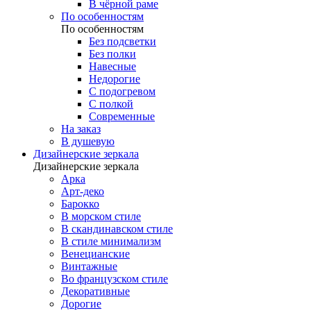
В чёрной раме
По особенностям
По особенностям
Без подсветки
Без полки
Навесные
Недорогие
С подогревом
С полкой
Современные
На заказ
В душевую
Дизайнерские зеркала
Дизайнерские зеркала
Арка
Арт-деко
Барокко
В морском стиле
В скандинавском стиле
В стиле минимализм
Венецианские
Винтажные
Во французском стиле
Декоративные
Дорогие