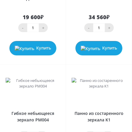
19 600₽
34 560₽
-
+
-
+
Купить
Купить
0
0
Гибкое небьющееся
Панно из состаренного
зеркало PM004
зеркала K1