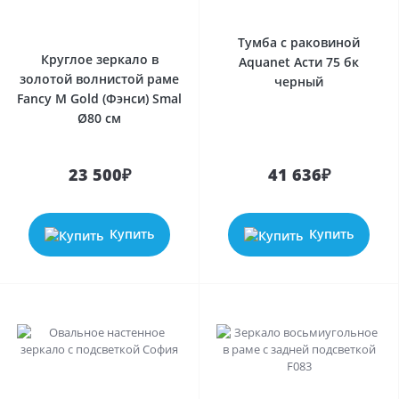
Тумба с раковиной
Круглое зеркало в
Aquanet Асти 75 бк
золотой волнистой раме
черный
Fancy M Gold (Фэнси) Smal
Ø80 см
23 500₽
41 636₽
Купить
Купить