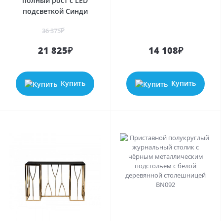
полный рост с LED
подсветкой Синди
36 375₽
21 825₽
14 108₽
Купить
Купить