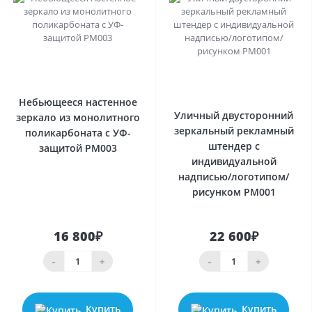
0
0
Небьющееся настенное
Уличный двусторонний
зеркало из монолитного
зеркальный рекламный
поликарбоната с УФ-
штендер с
защитой PM003
индивидуальной
надписью/логотипом/
рисунком PM001
16 800₽
22 600₽
-
+
-
+
Купить
Купить