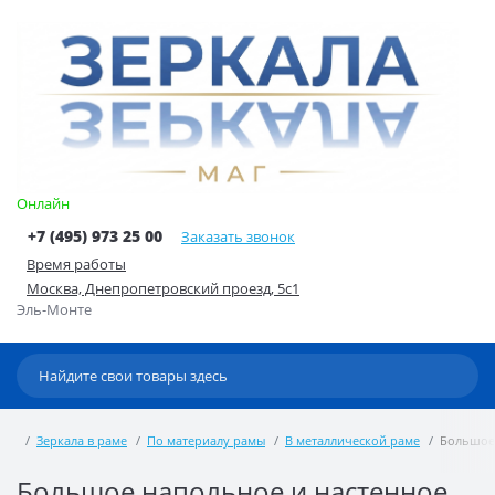
Онлайн
+7 (495) 973 25 00
Заказать звонок
Время работы
Москва, Днепропетровский проезд, 5с1
Эль-Монте
Зеркала в раме
По материалу рамы
В металлической раме
Большое 
Большое напольное и настенное